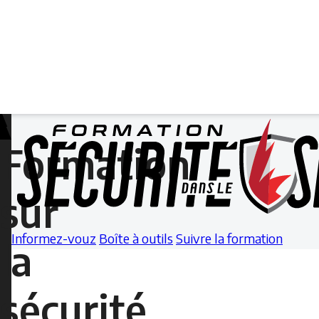
Sunday,
July
Formation
7,
2024
sur
-
19:27
Informez-vouz
Boîte à outils
Suivre la formation
la
Sunday,
February
sécurité
23,
2025