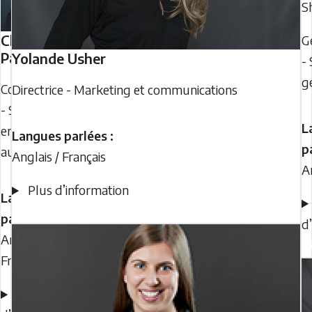
S
Chris
G
Patterson
Yolande
Usher
- 
g
Coordonnateur
Directrice - Marketing et communications
- Services aux
L
entraîneurs et
Langues parlées :
p
aux partenaires
Anglais / Français
A
Plus d’information
Langues
parlées :
d
Anglais /
Français
Plus