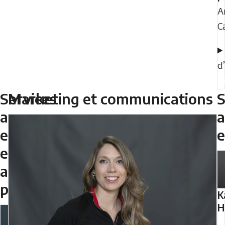
A
C
d
Services
Marketing et communications
S
aux
entraîneurs
e
et
aux
partenaires
K
H