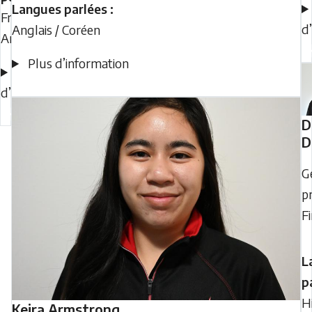
Langues parlées :
Français /
d
Anglais / Coréen
Anglais
Plus d’information
Plus
d’information
D
D
G
pr
F
L
p
H
Keira
Armstrong