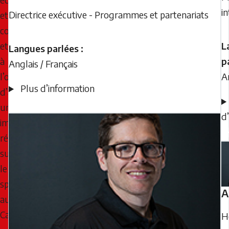
i
Directrice exécutive - Programmes et partenariats
et
courageuse
et
L
Langues parlées :
à
p
Anglais / Français
l’occasion
A
Plus d’information
d’avoir
un
d
impact
réel
sur
le
sport
A
au
Canada.
H