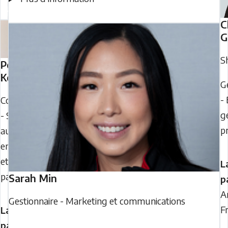
C
G
S
Penda
Keita
G
-
Coordinatrice
g
- Services
p
aux
entraîneurs
et aux
L
partenaires
Sarah
Min
p
A
Gestionnaire - Marketing et communications
F
Langues
parlées :