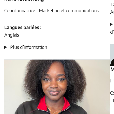
T
Coordonnatrice - Marketing et communications
A
Langues parlées :
d
Anglais
Plus d’information
M
H
C
-