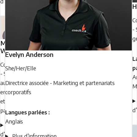
d’information
H
C
- 
g
Moremi
Wale-Aina
Evelyn
Anderson
L
Coordinatrice
p
She/Her/Elle
- Services
A
aux
Directrice associée - Marketing et partenariats
M
entraîneurs
corporatifs
et aux
d
partenaires
Langues parlées :
Anglais
Plus
d’information
Plus d’information