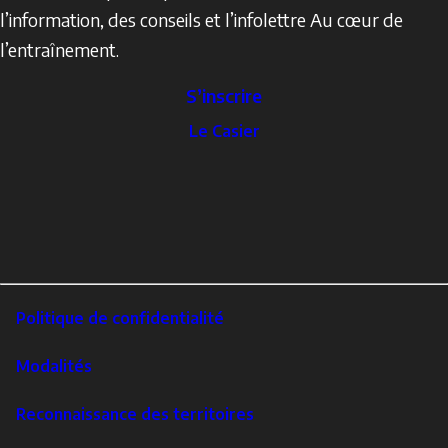
l’information, des conseils et l’infolettre Au cœur de
l’entraînement.
S’inscrire
The
Le Casier
Locker
Social
Facebook
Profile
YouTube
links
X
Instagram
LinkedIn
Footer
Politique de confidentialité
Corporate
Modalités
Reconnaissance des territoires