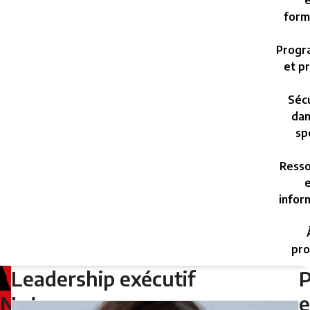
e
form
Progr
et pr
Sécu
dan
sp
Resso
e
infor
pro
Leadership exécutif
Monday,
June
e
Notre