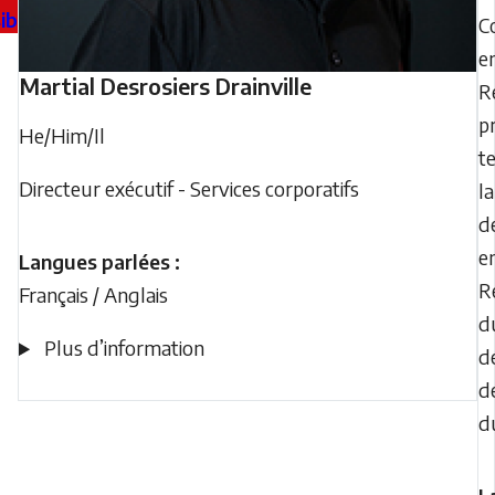
ibilités
C
e
Martial
Desrosiers Drainville
R
p
He/Him/Il
t
Directeur exécutif - Services corporatifs
l
d
e
Langues parlées :
R
Français / Anglais
d
Plus d’information
d
d
d