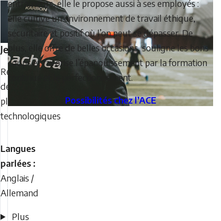
entraîneurs, elle le propose aussi à ses employés :
elle cultive un environnement de travail éthique,
sécuritaire et positif où l’on peut se dépasser. De
plus, elle offre de belles occasions, souligne les bons
Jeff
Mees
coups et favorise l’épanouissement par la formation
Responsables
continue et le perfectionnement.
des
Possibilités chez l’ACE
plateformes
technologiques
Langues
parlées :
Anglais /
Allemand
Plus