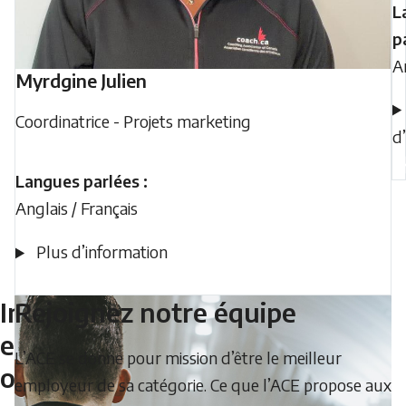
L
p
A
Myrdgine
Julien
Coordinatrice - Projets marketing
d
Langues parlées :
Anglais / Français
Plus d’information
Innovation
Rejoignez notre équipe
et
L’ACE se donne pour mission d’être le meilleur
optimisation
employeur de sa catégorie. Ce que l’ACE propose aux