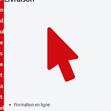
o
d
ul
e
s
e
t
a
t
Formation en ligne
el