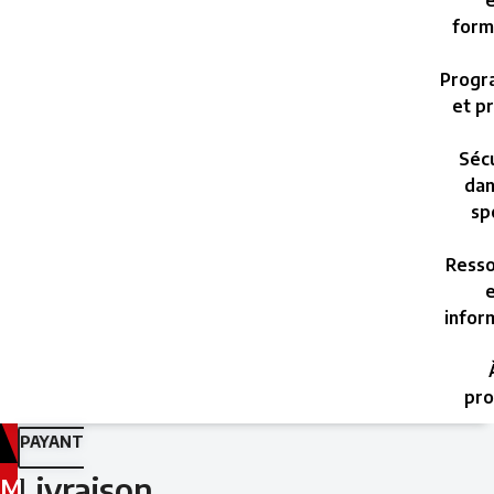
e
form
Progr
et pr
Sécu
dan
sp
Resso
e
infor
pro
PAYANT
Livraison
M