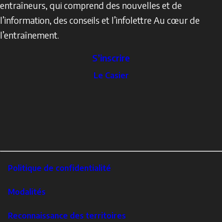
entraîneurs, qui comprend des nouvelles et de
l’information, des conseils et l’infolettre Au cœur de
l’entraînement.
S’inscrire
The
Le Casier
Locker
Social
Facebook
Profile
YouTube
links
X
Instagram
LinkedIn
Footer
Politique de confidentialité
Corporate
Modalités
Reconnaissance des territoires