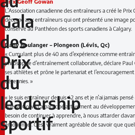
au
Prix Geoff Gowan
Prix
L’Association canadienne des entraîneurs a créé le Prix 
Gala
décerné aux entraîneurs qui ont présenté une image posi
du
conservé au Panthéon des sports canadiens à Calgary.
leadership
des
Dany Boulanger – Plongeon (Lévis, Qc)
sportif
« Cumulant plus de 40 ans d’expérience comme entraîn
Prix
Petro-
philosophie d’entraînement collaborative, déclare Paul
ses athlètes et prône le partenariat et l’encouragement
Canada
du
décennies. »
leadership
« Je suis entraîneur depuis 42 ans et je n’ai jamais pens
que M. Gowan a participé activement au développement d
besoin de continuer à apprendre, à nous attarder dava
sportif
émotionnel. C’est vraiment agréable de savoir que quelq