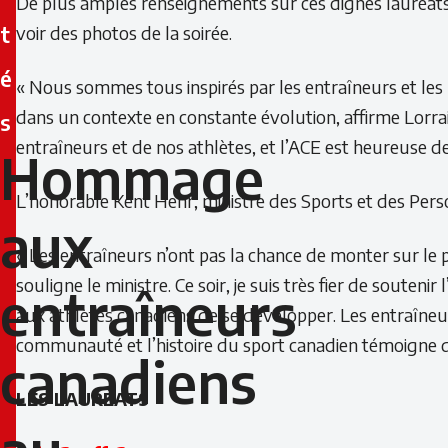
De plus amples renseignements sur ces dignes lauréats
t
voir des photos de la soirée.
é
« Nous sommes tous inspirés par les entraîneurs et les
dans un contexte en constante évolution, affirme Lorrain
s
entraîneurs et de nos athlètes, et l’ACE est heureuse de 
Hommage
Hommage
L’honorable Kent Hehr, ministre des Sports et des Perso
aux
aux
entraîneurs
« Les entraîneurs n’ont pas la chance de monter sur le p
souligne le ministre. Ce soir, je suis très fier de sou
entraîneurs
canadiens
aux athlètes canadiens de se développer. Les entraîneu
au
communauté et l’histoire du sport canadien témoigne d’
canadiens
Gala
LES LAURÉATS
des