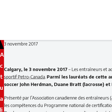
3 novembre 2017
A
c
Calgary, le 3 novembre 2017
– Les entraîneurs et a
t
sportif Petro-Canada
.
Parmi les lauréats de cette 
soccer John Herdman, Duane Bratt (lacrosse) et
u
Présenté par l’Association canadienne des entraîneurs (A
a
les compétences du Programme national de certificatio
li