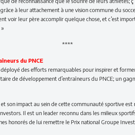
que de reconnaissance que le sourire de leurs athlètes; ç
ue grâce à leur attachement à une vision commune du socce
nt voir leur père accomplir quelque chose, et c’est impor
 »
****
aîneurs du PNCE
a déployé des efforts remarquables pour inspirer et former
taire de développement d’entraîneurs du PNCE; un gagnant
e, et son impact au sein de cette communauté sportive est
vestors. Il est un leader reconnu dans les milieux sportif
es honorés de lui remettre le Prix national Groupe Inve