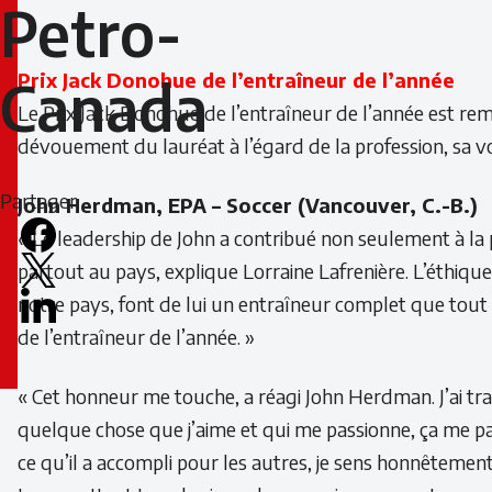
Petro-
Prix Jack Donohue de l’entraîneur de l’année
Canada
Le Prix Jack Donohue de l’entraîneur de l’année est rem
dévouement du lauréat à l’égard de la profession, sa vo
Partager
John Herdman, EPA – Soccer (Vancouver, C.-B.)
« Le leadership de John a contribué non seulement à l
Facebook
partout au pays, explique Lorraine Lafrenière. L’éthiqu
X
notre pays, font de lui un entraîneur complet que to
LinkedIn
de l’entraîneur de l’année. »
Email
icon
« Cet honneur me touche, a réagi John Herdman. J’ai tra
quelque chose que j’aime et qui me passionne, ça me par
ce qu’il a accompli pour les autres, je sens honnêtement