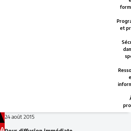
e
form
Progr
et pr
Sécu
dan
sp
Resso
e
infor
pro
24 août 2015
A
Pour diffusion immédiate