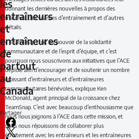
les
reconnaître
donnant les dernières nouvelles à propos des
entraîneurs
matches, des séances d’entraînement et d’autres
les
et
détails.
entraîneurs
entraîneures
« TeamSnap croit au pouvoir de la solidarité
et
de
communautaire et de l’esprit d’équipe, et c’est
pourquoi nous souscrivons aux initiatives que l’ACE
entraîneures
partout
déploie afin d’encourager et de soutenir un nombre
de
au
croissant d’entraîneurs et d’entraîneures
partout
Canada
communautaires bénévoles, explique Ken
McDonald, agent principal de la croissance chez
au
TeamSnap. C’est avec beaucoup d’enthousiasme que
Partager
Canada
nous nous joignons à l’ACE dans cette mission, et
nous nous réjouissons de collaborer plus
Facebook
étroitement avec les entraîneurs et les entraîneures
X