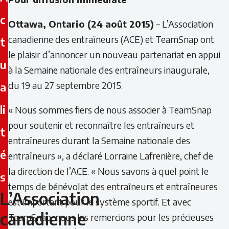
c
Ottawa, Ontario (24 août 2015)
– L’Association
canadienne des entraîneurs (ACE) et TeamSnap ont
t
le plaisir d’annoncer un nouveau partenariat en appui
u
à la Semaine nationale des entraîneurs inaugurale,
du 19 au 27 septembre 2015.
a
li
« Nous sommes fiers de nous associer à TeamSnap
pour soutenir et reconnaître les entraîneurs et
t
entraîneures durant la Semaine nationale des
é
entraîneurs », a déclaré Lorraine Lafrenière, chef de
la direction de l’ACE. « Nous savons à quel point le
s
temps de bénévolat des entraîneurs et entraîneures
L’Association
L’Association
est important pour le système sportif. Et avec
canadienne
TeamSnap, nous les remercions pour les précieuses
canadienne