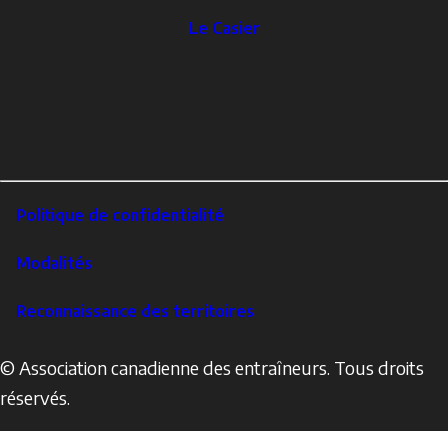
The
Le Casier
Locker
Social
Facebook
Profile
YouTube
links
X
Instagram
LinkedIn
Footer
Politique de confidentialité
Corporate
Modalités
Reconnaissance des territoires
© Association canadienne des entraîneurs. Tous droits
réservés.