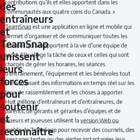
contributions qu’ils et elles apportent dans les
des
des
communautés aux quatre coins du Canada. »
entraîneurs
entraîneurs
TeamSnap
est une application en ligne et mobile qui
et
permet d’organiser et de communiquer toutes les
et
TeamSnap
activités qui se rapportent à la vie d’une équipe de
TeamSnap
unissent
sport. Elle allège la tâche de ceux et celles qui sont
unissent
chargés de gérer les horaires, les séances
leurs
d’entraînement, l’équipement et les bénévoles tout
leurs
forces
en fournissant des informations en temps réel sur les
forces
pour
lieux de rassemblement et les choses à apporter.
Huit millions d’entraîneurs et d’entraîneures, de
soutenir
pour
parents, de gérants et gérantes d’équipes et de
et
soutenir
joueurs et joueuses utilisent la
version Web ou
reconnaître
mobile
de TeamSnap pour recevoir des courriels, des
et
messages textes ou des alertes instantanées leur