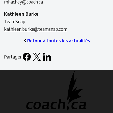
mhachey@coach.ca
Kathleen Burke
TeamSnap
kathleen.burke@teamsnap.com
Retour à toutes les actualités
Partager
Facebook
X
LinkedIn
Email
icon