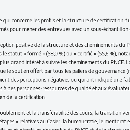
e qui concerne les profils et la structure de certification
ormés pour mener des entrevues avec un sous-échantillon 
ption positive de la structure et des cheminements du PNCE
s le statut « formé » (58,0 %) ou « certifié » (55,6 %), no
plus grand intérêt à suivre les cheminements du PNCE. La
 que le soutien offert par tous les paliers de gouvernance (
vaient des perceptions négatives ou qui ont indiqué une f
cès à des personnes-ressources de qualité et aux évaluat
 de la certification.
blement et la transférabilité des cours, la transition v
tapes » relatives au Casier, la bureaucratie, le mentorat 
ives et négatives des profils du PNCE et de la structure de