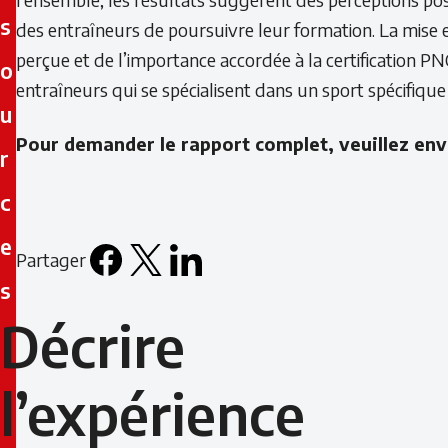
s
des entraîneurs de poursuivre leur formation. La mise 
perçue et de l’importance accordée à la certification PN
o
entraîneurs qui se spécialisent dans un sport spécifique
u
Pour demander le rapport complet, veuillez env
r
c
e
Partager
Facebook
X
LinkedIn
Email
s
icon
Décrire
Décrire
l’expérience
l’expérience
des