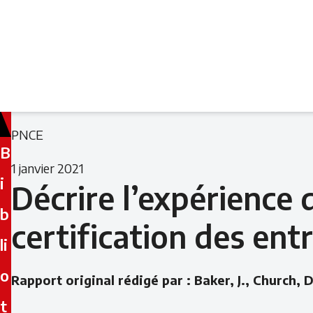
Filed
Filed
PNCE
B
under:
under:
1 janvier 2021
i
Décrire l’expérience
b
certification des ent
li
o
Rapport original rédigé par : Baker, J., Church, 
t