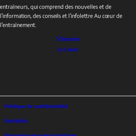
entraîneurs, qui comprend des nouvelles et de
l’information, des conseils et l’infolettre Au cœur de
l’entraînement.
S’inscrire
The
Le Casier
Locker
Social
Facebook
Profile
YouTube
links
X
Instagram
LinkedIn
Footer
Politique de confidentialité
Corporate
Modalités
Reconnaissance des territoires