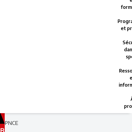
e
form
Progr
et pr
Sécu
dan
sp
Resso
e
infor
pro
Filed
Filed
PNCE
under:
under:
B