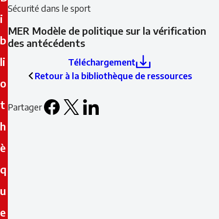
Sécurité dans le sport
i
MER Modèle de politique sur la vérification
b
des antécédents
li
Téléchargement
Retour à la bibliothèque de ressources
o
t
Partager
Facebook
X
LinkedIn
Email
h
icon
è
q
u
e