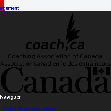
antécédents
argement
Naviguer
Bibliothèque de ressources