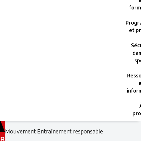
e
form
Progr
et pr
Sécu
dan
sp
Resso
e
infor
pro
Filed
Filed
Mouvement Entraînement responsable
under:
under:
B