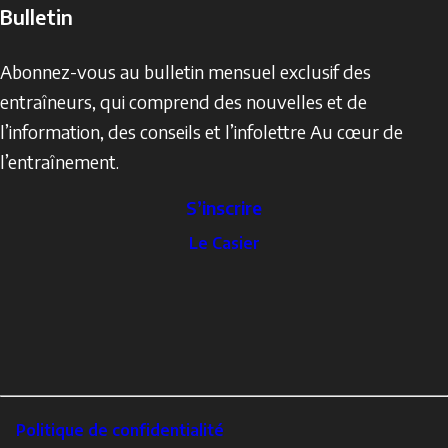
Bulletin
Abonnez-vous au bulletin mensuel exclusif des
entraîneurs, qui comprend des nouvelles et de
l’information, des conseils et l’infolettre Au cœur de
l’entraînement.
S’inscrire
The
Le Casier
Locker
Social
Facebook
Profile
YouTube
links
X
Instagram
LinkedIn
Footer
Politique de confidentialité
Corporate