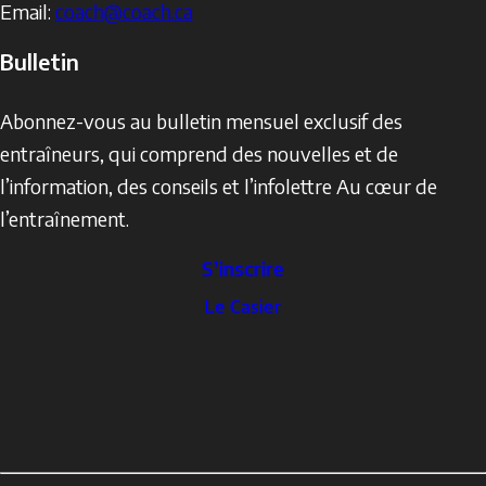
Email:
coach@coach.ca
Bulletin
Abonnez-vous au bulletin mensuel exclusif des
entraîneurs, qui comprend des nouvelles et de
l’information, des conseils et l’infolettre Au cœur de
l’entraînement.
S’inscrire
The
Le Casier
Locker
Social
Facebook
Profile
YouTube
links
X
Instagram
LinkedIn