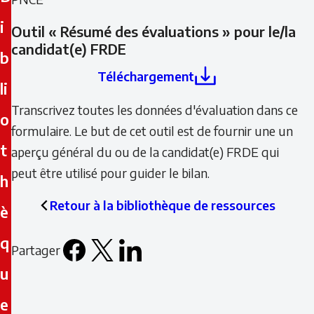
i
Outil « Résumé des évaluations » pour le/la
candidat(e) FRDE
b
Téléchargement
li
Transcrivez toutes les données d'évaluation dans ce
o
formulaire. Le but de cet outil est de fournir une un
t
aperçu général du ou de la candidat(e) FRDE qui
peut être utilisé pour guider le bilan.
h
Retour à la bibliothèque de ressources
è
q
Partager
Facebook
X
LinkedIn
Email
u
icon
e