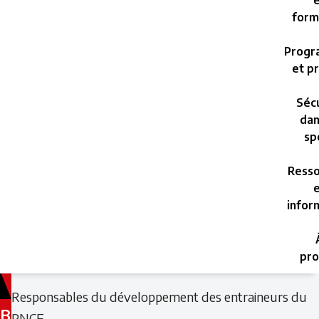
e
form
Progr
et pr
Sécu
dan
sp
Resso
e
infor
pro
Filed
Filed
Responsables du développement des entraineurs du
under:
under:
B
PNCE