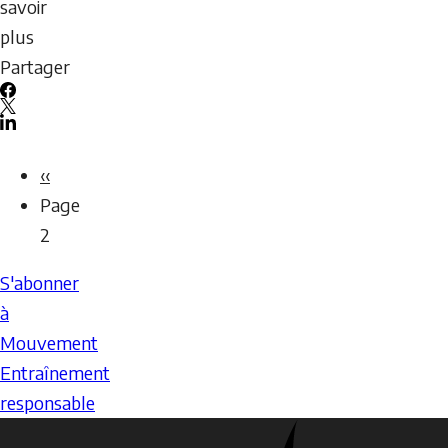
communications
savoir
électroniques
plus
et
sur
Partager
l’utilisation
MER
Facebook
des
Règle
X
LinkedIn
médias
de
Email
Pagination
Page
‹‹
sociaux
deux
icon
précédente
Page
–
2
Infographie
S'abonner
à
Mouvement
Entraînement
responsable