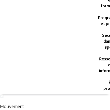
e
form
Progr
et pr
Sécu
dan
sp
Resso
e
infor
pro
Saturday,
August
Mouvement