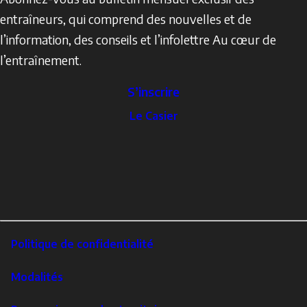
entraîneurs, qui comprend des nouvelles et de
l’information, des conseils et l’infolettre Au cœur de
l’entraînement.
S’inscrire
The
Le Casier
Locker
Social
Facebook
Profile
YouTube
links
X
Instagram
LinkedIn
Footer
Politique de confidentialité
Corporate
Modalités