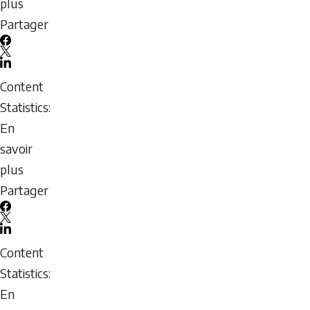
plus
sur
Partager
MER
Facebook
Formation
X
LinkedIn
sur
Email
Content
l’éthique
icon
Statistics:
–
En
Infographie
savoir
plus
sur
Partager
MER
Facebook
Lignes
X
LinkedIn
directrices
Email
Content
sur
icon
Statistics:
les
En