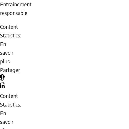
8,
Entraînement
2026
responsable
-
Content
15:22
Statistics:
Saturday,
En
August
savoir
8,
plus
2026
sur
Partager
-
MER
15:22
Facebook
Vérification
X
LinkedIn
des
Email
Content
antécédents
icon
Statistics:
–
En
Infographie
savoir