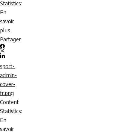
une
icon
Statistics:
danse
En
en
savoir
cercle
plus
des
sur
Partager
Premières
Protocole
Facebook
Nations
des
X
LinkedIn
aînés
Email
sport-
des
icon
admin-
premières
cover-
nations
fr.png
Content
Statistics:
En
savoir