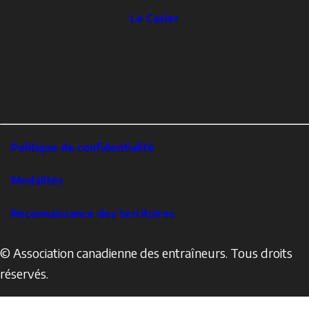
The
Le Casier
Locker
Social
Facebook
Profile
YouTube
links
X
Instagram
LinkedIn
Footer
Politique de confidentialité
Corporate
Modalités
Reconnaissance des territoires
© Association canadienne des entraîneurs. Tous droits
réservés.