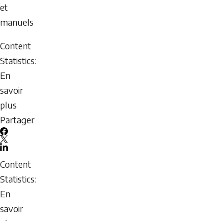
5,
et
2026
manuels
-
Content
23:08
Statistics:
Wednesday,
En
August
savoir
5,
plus
2026
sur
Partager
-
Communautés
23:08
Facebook
de
X
LinkedIn
pratique
Email
Content
:
icon
Statistics:
Modèle
En
pour
savoir