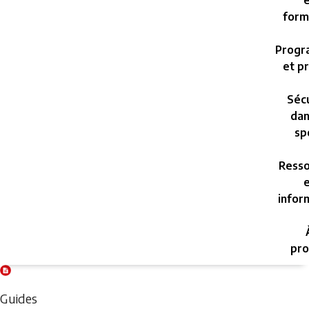
e
form
Progr
et pr
Sécu
dan
sp
Resso
e
infor
pro
Wednesday,
August
Guides