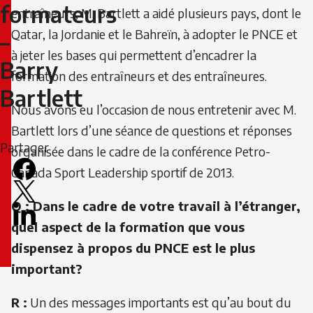
formateurs
entraîneurs, M. Bartlett a aidé plusieurs pays, dont le
formateurs
Qatar, la Jordanie et le Bahreïn, à adopter le PNCE et
–
–
à jeter les bases qui permettent d’encadrer la
Barry
formation des entraîneurs et des entraîneures.
Barry
Bartlett
Nous avons eu l’occasion de nous entretenir avec M.
Bartlett
Bartlett lors d’une séance de questions et réponses
Partager
organisée dans le cadre de la conférence Petro-
Canada Sport Leadership sportif de 2013.
Facebook
X
Q : Dans le cadre de votre travail à l’étranger,
LinkedIn
quel aspect de la formation que vous
Email
dispensez à propos du PNCE est le plus
icon
important?
R :
Un des messages importants est qu’au bout du