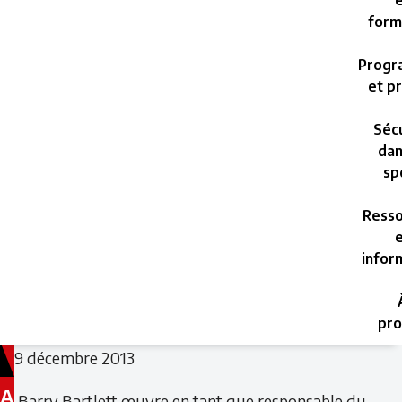
e
form
Progr
et pr
Sécu
dan
sp
Resso
e
infor
pro
9 décembre 2013
A
Barry Bartlett œuvre en tant que responsable du