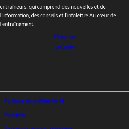
entraîneurs, qui comprend des nouvelles et de
l’information, des conseils et l’infolettre Au cœur de
l’entraînement.
S’inscrire
The
Le Casier
Locker
Social
Facebook
Profile
YouTube
links
X
Instagram
LinkedIn
Footer
Politique de confidentialité
Corporate
Modalités
Reconnaissance des territoires