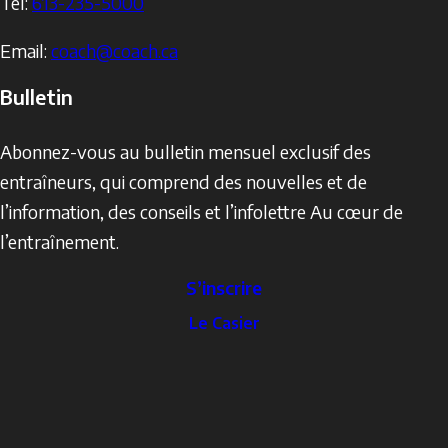
Tel:
613-235-5000
Email:
coach@coach.ca
Bulletin
Abonnez-vous au bulletin mensuel exclusif des
entraîneurs, qui comprend des nouvelles et de
l’information, des conseils et l’infolettre Au cœur de
l’entraînement.
S’inscrire
The
Le Casier
Locker
Social
Facebook
Profile
YouTube
links
X
Instagram