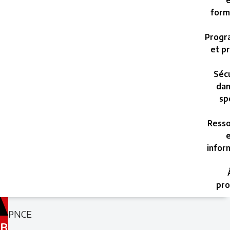
e
form
Progr
et pr
Sécu
dan
sp
Resso
e
infor
pro
Filed
Filed
PNCE
under:
under:
B