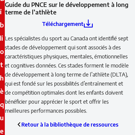
Guide du PNCE sur le développement à long
i
terme de l’athlète
Téléchargement
b
li
Les spécialistes du sport au Canada ont identifié sept
stades de développement qui sont associés à des
o
caractéristiques physiques, mentales, émotionnelles
t
et cognitives données. Ces stades forment le modèle
de développement à long terme de l’athlète (DLTA),
h
qui est fondé sur les possibilités d’entraînement et
è
de compétition optimales dont les enfants doivent
bénéficier pour apprécier le sport et offrir les
q
meilleures performances possibles.
u
Retour à la bibliothèque de ressources
e